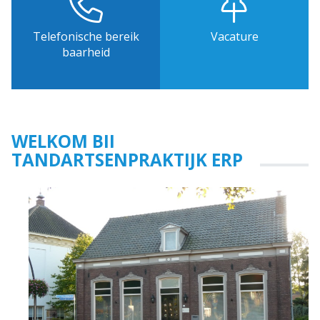
Telefonische bereik
Vacature
baarheid
WELKOM BIJ
TANDARTSENPRAKTIJK ERP